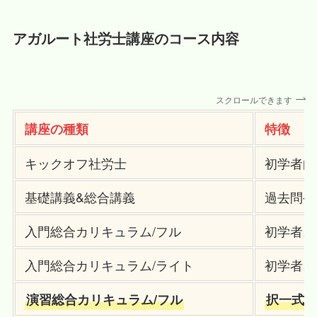
アガルート
社労士講座のコース内容
スクロールできます
講座の種類
特徴
キックオフ社労士
初学者向
基礎講義&総合講義
過去問や
入門総合カリキュラム/フル
初学者。
入門総合カリキュラム/ライト
初学者。
演習総合カリキュラム/フル
択一式で